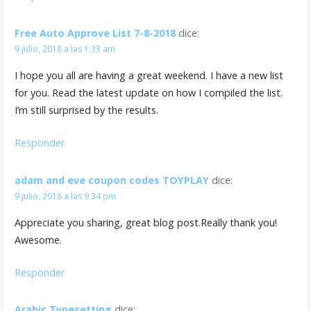
Free Auto Approve List 7-8-2018
dice:
9 julio, 2018 a las 1:33 am
I hope you all are having a great weekend. I have a new list
for you. Read the latest update on how I compiled the list.
I’m still surprised by the results.
Responder
adam and eve coupon codes TOYPLAY
dice:
9 julio, 2018 a las 9:34 pm
Appreciate you sharing, great blog post.Really thank you!
Awesome.
Responder
Arabic Typesetting
dice: