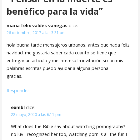
a
benéfico para la vida”
c
maria felix valdes vanegas
dice:
i
26 diciembre, 2017 a las 3:31 pm
ó
hola buena tarde mensajeros urbanos, antes que nada feliz
n
navidad. me gustaria saber cada cuanto se tiene que
entregar un articulo y me interesa la invitación si con mis
d
palabras escritas puedo ayudar a alguna persona.
e
gracias.
e
Responder
n
exmbl
dice:
t
22 mayo, 2020 a las 6:11 pm
r
What does the Bible say about watching pornography?
a
no luv I recognized her too, watching porn is all the fun I