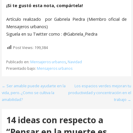
¡Si te gustó esta nota, compártela!
Artículo realizado por Gabriela Piedra (Miembro oficial de
Mensajeros urbanos)
Siguela en su Twitter como : @Gabriela_Piedra
Post Views:
199,384
Publicado en:
Mensajeros urbanos
,
Navidad
Presentado bajo:
Mensajeros urbanos
← Ser amable puede ayudarte en la
Los espacios verdes mejoran tu
N
vida, pero..¿Como se cultiva la
productividad y concentración en el
a
amabilidad?
trabajo →
v
14 ideas con respecto a
e
“Pensar en la muerte es
g