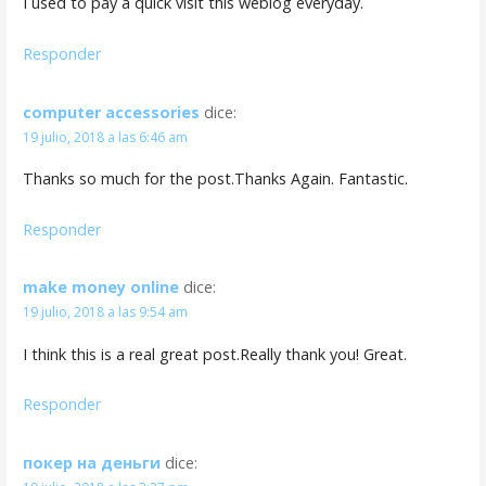
I used to pay a quick visit this weblog everyday.
Responder
computer accessories
dice:
19 julio, 2018 a las 6:46 am
Thanks so much for the post.Thanks Again. Fantastic.
Responder
make money online
dice:
19 julio, 2018 a las 9:54 am
I think this is a real great post.Really thank you! Great.
Responder
покер на деньги
dice: