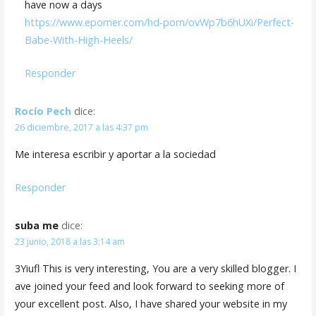
have now a days
d
https://www.eporner.com/hd-porn/ovWp7b6hUXi/Perfect-
a
Babe-With-High-Heels/
s
Responder
Rocío Pech
dice:
26 diciembre, 2017 a las 4:37 pm
Me interesa escribir y aportar a la sociedad
Responder
suba me
dice:
23 junio, 2018 a las 3:14 am
3Yiufl This is very interesting, You are a very skilled blogger. I
ave joined your feed and look forward to seeking more of
your excellent post. Also, I have shared your website in my