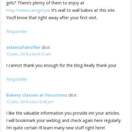
girls? There’s plenty of them to enjoy at
http://www.camgirl.pw
It’s wall to wall babes at this site.
You’ll know that right away after your first visit.
Responder
atlantafairoffer
dice:
13 julio, 2018 a las 8:15 am
I cannot thank you enough for the blog.Really thank you!
Responder
Bakery classes at Vocotionz
dice:
13 julio, 2018 a las 12:45 pm
I like the valuable information you provide inn your articles.
I will bookmark your weblog and check again here regularly.
I’m quite certain I’ll learn many new stuff right here!