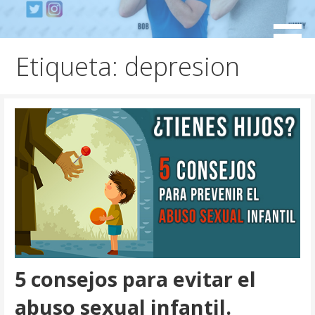
S
a
Mensajeros urbanos
l
Etiqueta: depresion
t
a
r
a
l
c
o
n
t
e
n
i
5 consejos para evitar el
d
o
abuso sexual infantil.