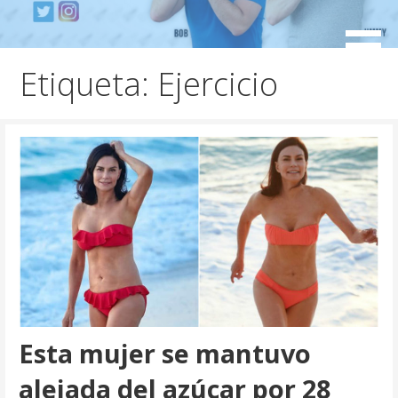
S
a
Mensajeros urbanos
l
Etiqueta: Ejercicio
t
a
r
a
l
c
o
n
t
e
n
i
d
Esta mujer se mantuvo
o
alejada del azúcar por 28