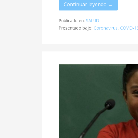
Continuar leyendo →
Publicado en:
SALUD
Presentado bajo:
Coronavirus
,
COVID-1