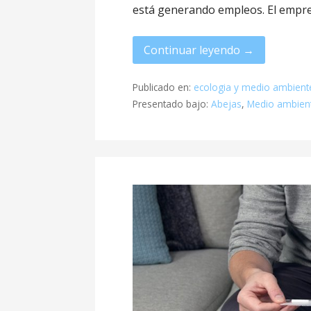
está generando empleos. El empr
Continuar leyendo →
Publicado en:
ecologia y medio ambient
Presentado bajo:
Abejas
,
Medio ambien