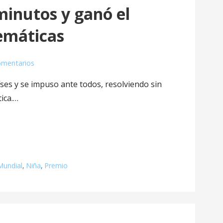
minutos y ganó el
emáticas
omentarios
íses y se impuso ante todos, resolviendo sin
ica.…
Mundial
,
Niña
,
Premio