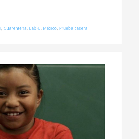
9
,
Cuarentena
,
Lab-U
,
México
,
Prueba casera