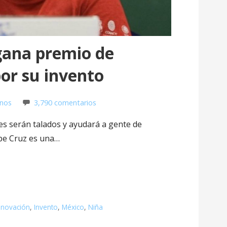
gana premio de
por su invento
anos
3,790 comentarios
es serán talados y ayudará a gente de
upe Cruz es una…
nnovación
,
Invento
,
México
,
Niña