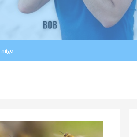
s
nmigo