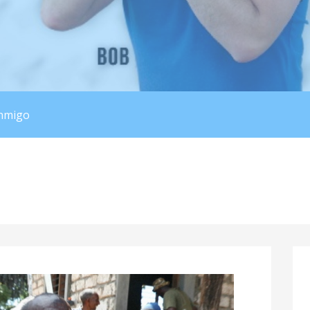
s
nmigo