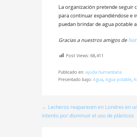
La organización pretende seguir
para continuar expandiéndose e i
puedan brindar de agua potable a
Gracias a nuestros amigos de
Nat
Post Views:
68,411
Publicado en:
ayuda humanitaria
Presentado bajo:
Agua
,
Agua potable
,
K
← Lecheros reaparecen en Londres en u
N
intento por disminuir el uso de plásticos
a