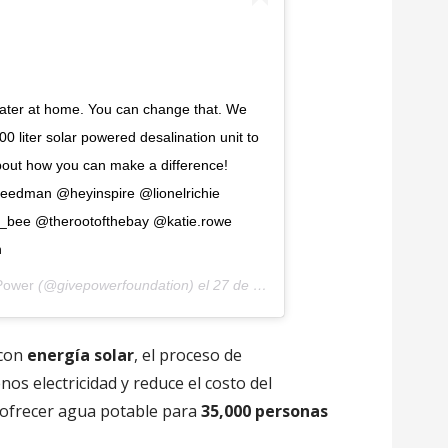
 water at home. You can change that. We
0 liter solar powered desalination unit to
e about how you can make a difference!
reedman @heyinspire @lionelrichie
_bee @therootofthebay @katie.rowe
n
Power
(@givepowerfoundation) el
27 de Nov de 2018 a las 8:54 PST
 con
energía solar
, el proceso de
s electricidad y reduce el costo del
 ofrecer agua potable para
35,000 personas