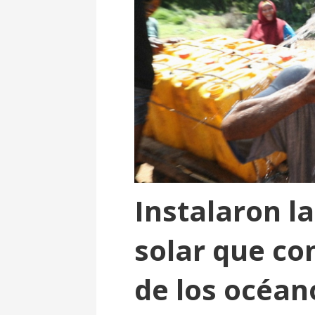
o
Instalaron l
solar que co
de los océan