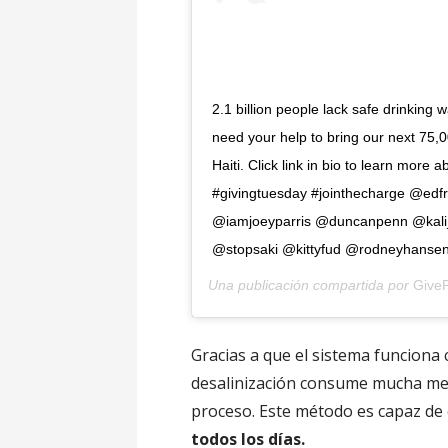
2.1 billion people lack safe drinking
need your help to bring our next 75,00
Haiti. Click link in bio to learn mor
#givingtuesday #jointhecharge @edf
@iamjoeyparris @duncanpenn @kali
@stopsaki @kittyfud @rodneyhanse
Una publicación compartida por
Give
Gracias a que el sistema funciona
desalinización consume mucha meno
proceso. Este método es capaz de
todos los días.